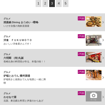
1
2
3
4
5
2
号館
グルメ
焼蒸鍋 Dining おうめい -嚶鳴-
いけす自慢の海鮮居酒屋
2
号館
グルメ
洋食 ＦＵＫＵＭＯＴＯ
おいしい洋食屋さんです！
2
号館
グルメ
六明閣 (有)丸誠
長崎出身の料理長が作る、本場の味！！
2
号館
グルメ
炉端とおでん 播州酒場
炉端焼きと姫路おでんを地酒と一緒に満
喫
2
号館
グルメ
わせねで屋
北国、東北郷土料理と伊達のからあげ