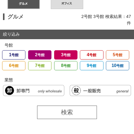
グルメ
2号館 3号館 検索結果：47
件
絞り込み
号館
1
2
3
4
5
号館
号館
号館
号館
号館
6
7
8
9
10
号館
号館
号館
号館
号館
業態