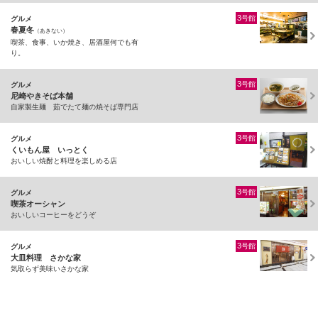
3
号館
グルメ
春夏冬
（あきない）
喫茶、食事、いか焼き、居酒屋何でも有
り。
3
号館
グルメ
尼崎やきそば本舗
自家製生麺 茹でたて麺の焼そば専門店
3
号館
グルメ
くいもん屋 いっとく
おいしい焼酎と料理を楽しめる店
3
号館
グルメ
喫茶オーシャン
おいしいコーヒーをどうぞ
3
号館
グルメ
大皿料理 さかな家
気取らず美味いさかな家