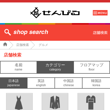
店舗検索
グルメ
店舗検索
名前
カテゴリー
フロアマップ
name
category
floor
日本語
英語
中国語
韓国語
japanese
english
chinese
korea