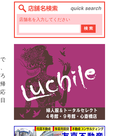
店舗名を入力してください
まで
司、
ぞろ
事帰
対応
い日