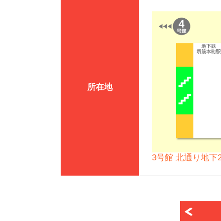
所在地
3号館 北通り地下2