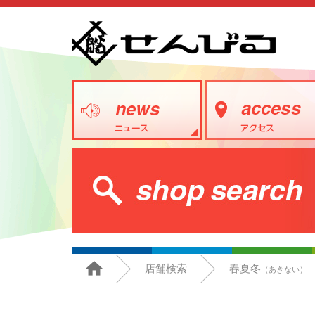
店舗検索
春夏冬
（あきない）