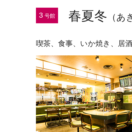
春夏冬
3
（あ
号館
喫茶、食事、いか焼き、居