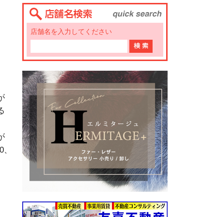
店舗名を入力してください
が
る
、
が
0、