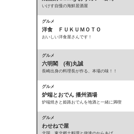
いけす自慢の海鮮居酒屋
グルメ
洋食 ＦＵＫＵＭＯＴＯ
おいしい洋食屋さんです！
グルメ
六明閣 (有)丸誠
長崎出身の料理長が作る、本場の味！！
グルメ
炉端とおでん 播州酒場
炉端焼きと姫路おでんを地酒と一緒に満喫
グルメ
わせねで屋
北国、東北郷土料理と伊達のからあげ