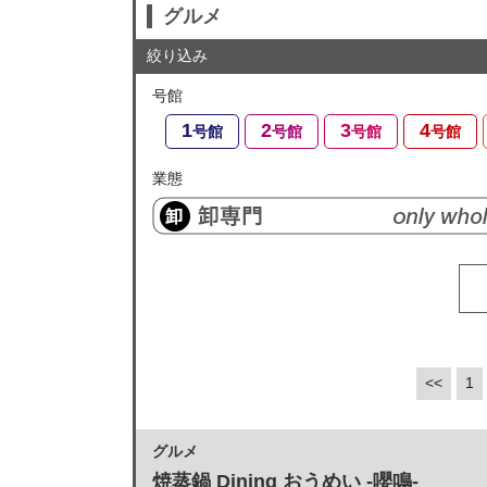
グルメ
絞り込み
号館
1
2
3
4
号館
号館
号館
号館
業態
<<
1
グルメ
焼蒸鍋 Dining おうめい -嚶鳴-