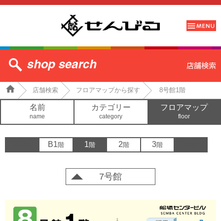
店舗検索
フロアマップから探す
8号館1階
名前
カテゴリー
フロアマップ
name
category
floor
B2
B1
1
2
3
4
階
階
階
階
階
階
7号館