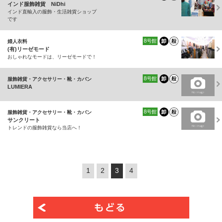
インド服飾雑貨 NiDhi
インド直輸入の服飾・生活雑貨ショップ
です
8
号館
婦人衣料
(有)リーゼモード
おしゃれなモードは、リーゼモードで！
8
号館
服飾雑貨・アクセサリー・靴・カバン
LUMIERA
8
号館
服飾雑貨・アクセサリー・靴・カバン
サンクリート
トレンドの服飾雑貨なら当店へ！
1
2
3
4