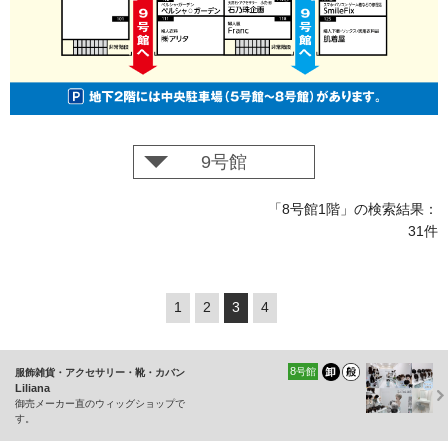
9号館
「8号館1階」の検索結果：
31件
1
2
3
4
8
号館
服飾雑貨・アクセサリー・靴・カバン
Liliana
御売メーカー直のウィッグショップで
す。