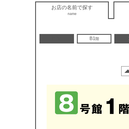
お店の名前で探す
name
B2
B1
階
階