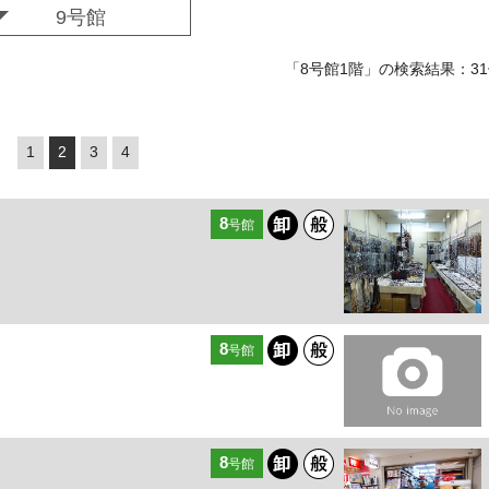
9号館
「8号館1階」の検索結果：3
1
2
3
4
8
号館
8
号館
8
号館