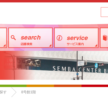
探す
8号館1階