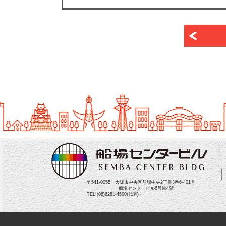
〒541-0055 大阪市中央区船場中央2丁目3番6-401号
船場センタービル6号館4階
TEL:(06)6281-4500(代表)