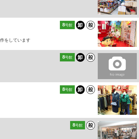
8
号館
作をしています
8
号館
8
号館
8
号館