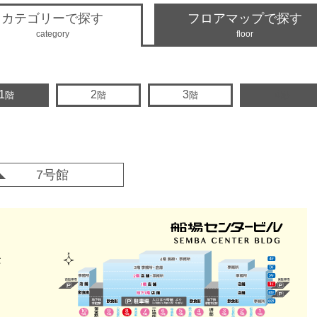
カテゴリーで探す
フロアマップで探す
category
floor
1
2
3
4
階
階
階
階
7号館