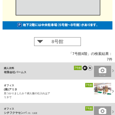
8号館
「7号館4階」の検索結果：
7件
7
号館
婦人衣料
有限会社パームス
7
号館
オフィス
(株)アリタ
見つかりましたか？婦人服の仕入れはア
リタで
7
号館
オフィス
シチフクヤセンバ
（有）七福屋