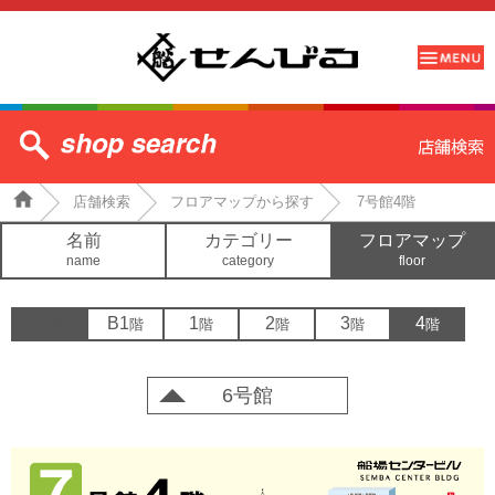
店舗検索
フロアマップから探す
7号館4階
名前
カテゴリー
フロアマップ
name
category
floor
B2
B1
1
2
3
4
階
階
階
階
階
階
6号館