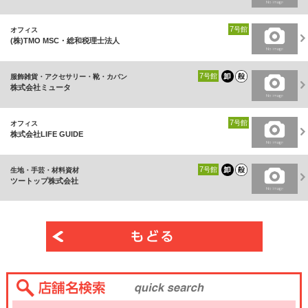
7
号館
オフィス
(株)TMO MSC・総和税理士法人
7
号館
服飾雑貨・アクセサリー・靴・カバン
株式会社ミュータ
7
号館
オフィス
株式会社LIFE GUIDE
7
号館
生地・手芸・材料資材
ツートップ株式会社