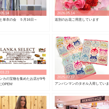
.05.14
2026.05.14
と単衣の会 ５月16日～
送別のお花ご用意しています
.03.23
2025.02.17
ンカの宝物を集めたお店が9号
アンパンマンのタオル入荷してい
にOPEN!