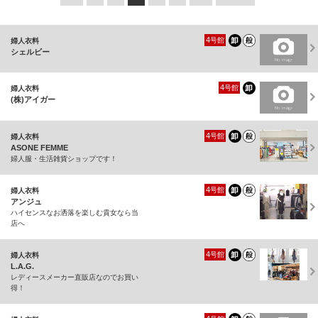
4
号館
婦人衣料
シェルビー
4
号館
婦人衣料
(株)アイガー
4
号館
婦人衣料
ASONE FEMME
婦人服・生活雑貨ショップです！
4
号館
婦人衣料
アンジュ
ハイセンスなお洒落を楽しむ貴女なら当
店へ
4
号館
婦人衣料
L.A.G.
レディースメーカー直販店なのでお買い
得！