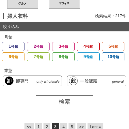
婦人衣料
検索結果：217件
絞り込み
号館
1
2
3
4
5
号館
号館
号館
号館
号館
6
7
8
9
10
号館
号館
号館
号館
号館
業態
<<
1
2
3
4
5
>>
Last »