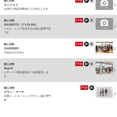
4
号館
婦人衣料
エンジョイ
お値打ち商品多数揃えてお待ちします
4
号館
婦人衣料
OKAMOTO（Y’s PLAN）
ミセス・シニア世代中心の婦人服専門店
です
4
号館
婦人衣料
GARDNER
Original & Select
4
号館
婦人衣料
4karo1
レディース製造直販店！格安販売しま
す。
4
号館
婦人衣料
グラン・マーヤ
定番カット＆ソーンとデザイン服の専門
卸