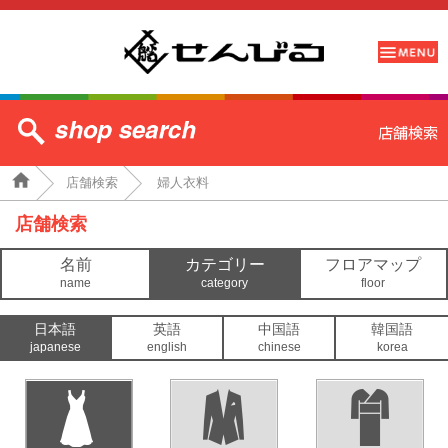
店舗検索
婦人衣料
店舗検索
名前
カテゴリー
フロアマップ
name
category
floor
日本語
英語
中国語
韓国語
japanese
english
chinese
korea