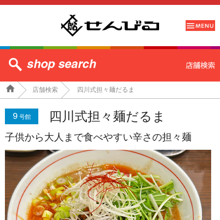
店舗検索
四川式担々麺だるま
四川式担々麺だるま
9
号館
子供から大人まで食べやすい辛さの担々麺