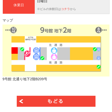
日曜日
休業日
※ビルの休館日は
コチラ
から
マップ
9号館 北通り地下2階B209号