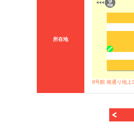
所在地
8号館 南通り地上3