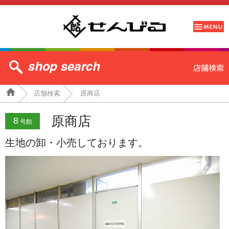
店舗検索
原商店
原商店
8
号館
生地の卸・小売しております。