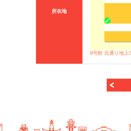
所在地
8号館 北通り地上3