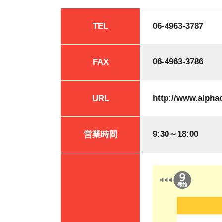
TEL
06-4963-3787
06-4963-3786
FAX
http://www.alphac
URL
9:30～18:00
営業時間