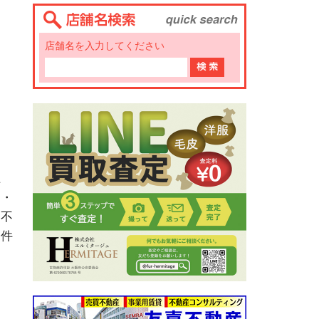
店舗名を入力してください
土
ン・
用不
物件