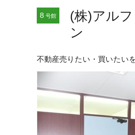
(株)アル
8
号館
ン
不動産売りたい・買いたい