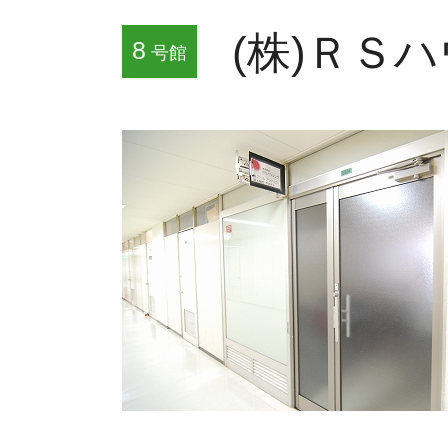
(株)ＲＳ
8
号館