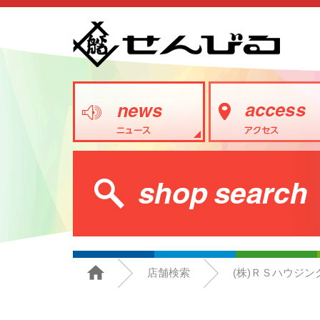
店舗検索
(株)ＲＳハウジン