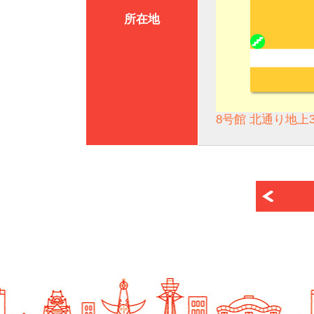
所在地
8号館 北通り地上3