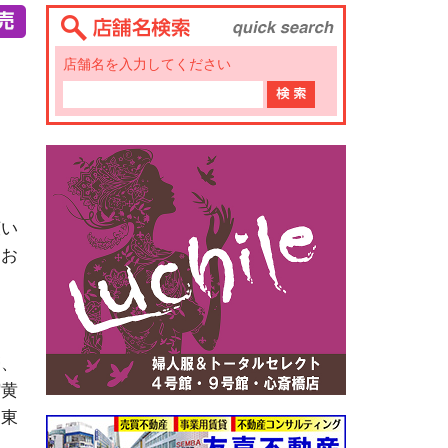
店舗名を入力してください
広い
にお
帯、
縮黄
、東
物、