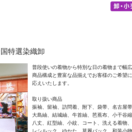
全国特選染織卸
普段使いの着物から特別な日の着物まで幅
商品構成と豊富な品揃えでお客様のご希望
応えいたします。
取り扱い商品
振袖、留袖、訪問着、附下、袋帯、名古屋
大島紬、結城紬、牛首紬、芭蕉布、小干谷
八丈、紅型紬、小紋、コート、洗える着物
レシルック、ゆかた、草履バック、和装小