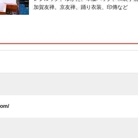
加賀友禅、京友禅、踊り衣装、印傳など
com/