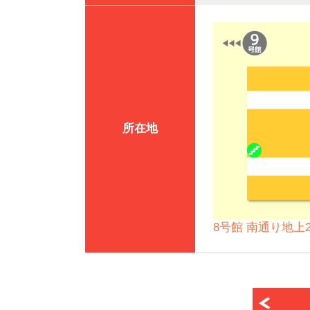
所在地
8号館 南通り地上2