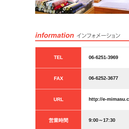
TEL
06-6251-3969
06-6252-3677
FAX
http://e-mimasu.
URL
9:00～17:30
営業時間