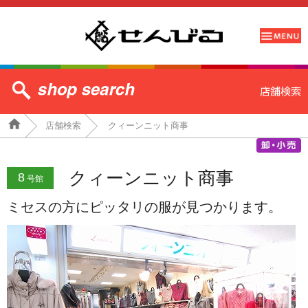
店舗検索
クィーンニット商事
クィーンニット商事
8
号館
ミセスの方にピッタリの服が見つかります。