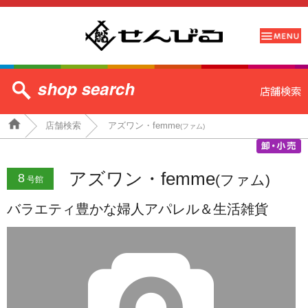
店舗検索
アズワン・femme
(ファム)
アズワン・femme
8
(ファム)
号館
バラエティ豊かな婦人アパレル＆生活雑貨