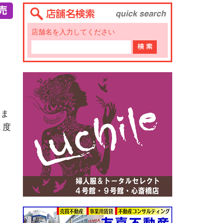
店舗名を入力してください
りま
１度