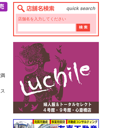
店舗名を入力してください
で満
なス