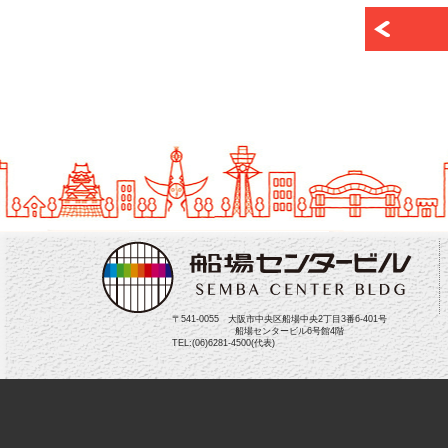
〒541-0055 大阪市中央区船場中央2丁目3番6-401号
船場センタービル6号館4階
TEL:(06)6281-4500(代表)