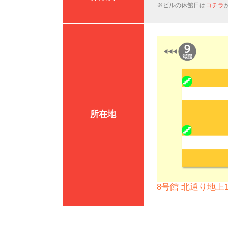
※ビルの休館日は
コチラ
所在地
8号館 北通り地上1