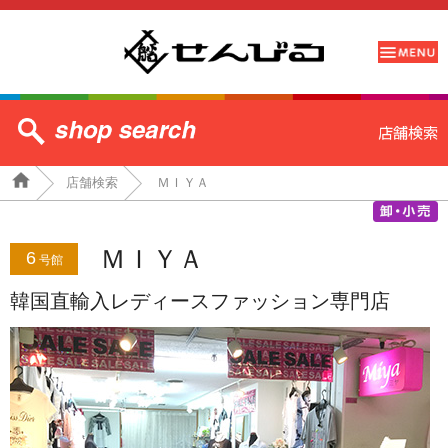
店舗検索
ＭＩＹＡ
ＭＩＹＡ
6
号館
韓国直輸入レディースファッション専門店