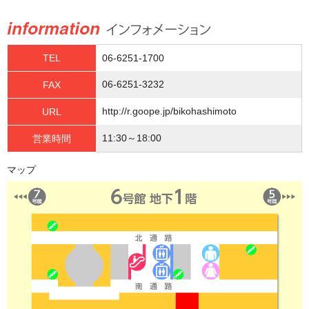
TEL
06-6251-1700
06-6251-3232
FAX
http://r.goope.jp/bikohashimoto
URL
11:30～18:00
営業時間
マップ