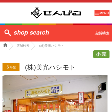
店舗検索
(株)美光ハシモト
(株)美光ハシモト
6
号館