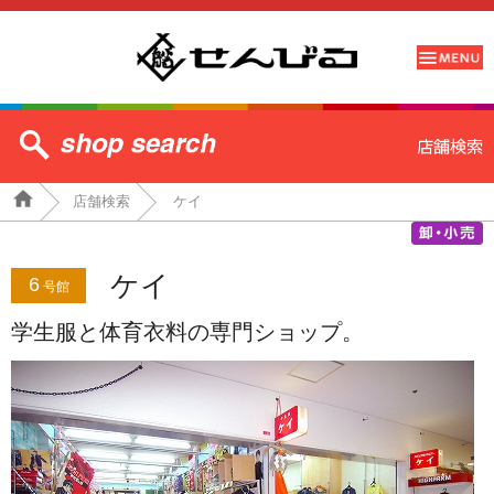
店舗検索
ケイ
ケイ
6
号館
学生服と体育衣料の専門ショップ。