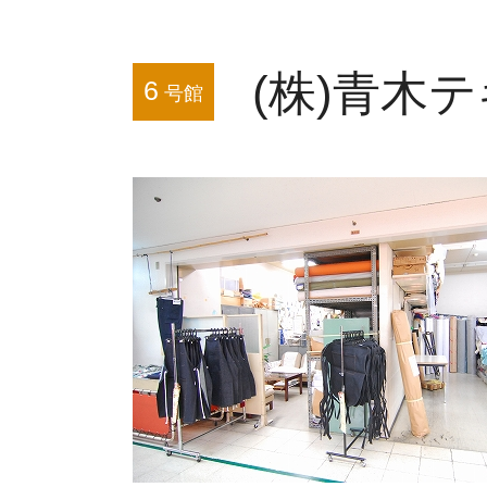
(株)青木
6
号館