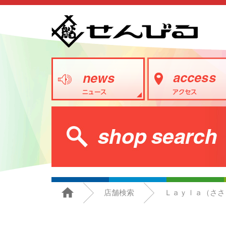
店舗検索
Ｌａｙｌａ（ささ