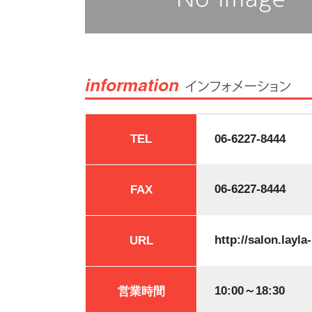
TEL
06-6227-8444
06-6227-8444
FAX
http://salon.layl
URL
10:00～18:30
営業時間