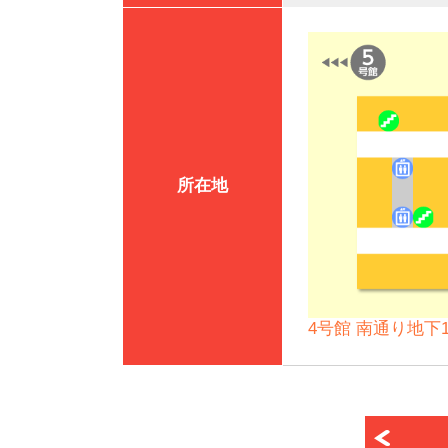
所在地
4号館 南通り地下1