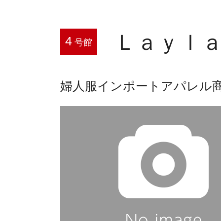
Ｌａｙｌ
4
号館
婦人服インポートアパレル