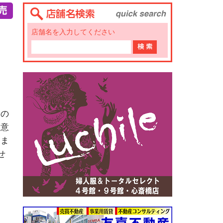
店舗名を入力してください
トの
を意
いま
せ