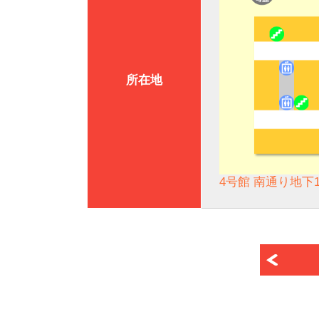
所在地
4号館 南通り地下1