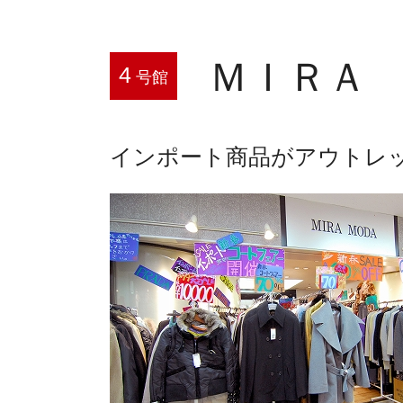
ＭＩＲＡ
4
号館
インポート商品がアウトレ