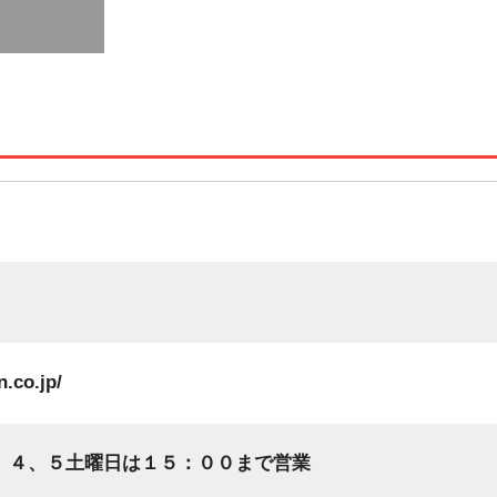
n.co.jp/
 第２、４、５土曜日は１５：００まで営業