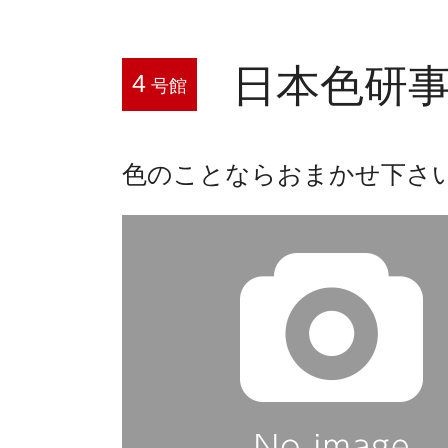
日本色研事
4
号館
色のことならおまかせ下さ