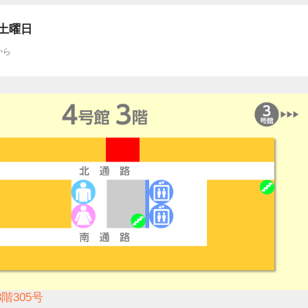
土曜日
から
階305号