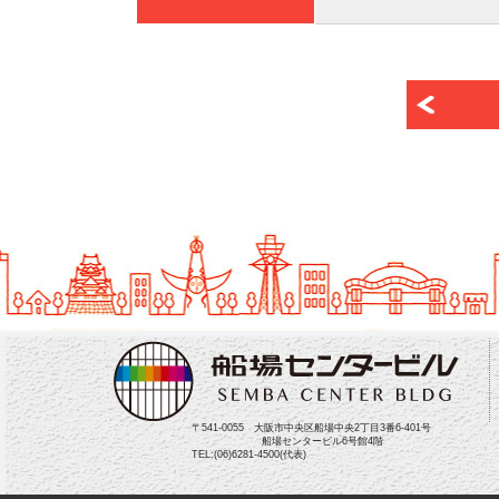
〒541-0055 大阪市中央区船場中央2丁目3番6-401号
船場センタービル6号館4階
TEL:(06)6281-4500(代表)