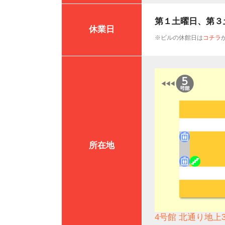
第１土曜日、第３
休業日
※ビルの休館日は
コチラ
所在地
4号館 北通り地上3