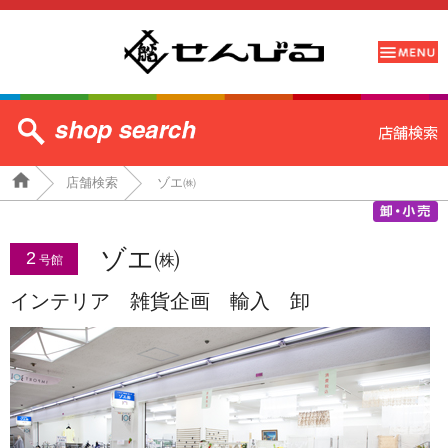
店舗検索
ゾエ㈱
ゾエ㈱
2
号館
インテリア 雑貨企画 輸入 卸