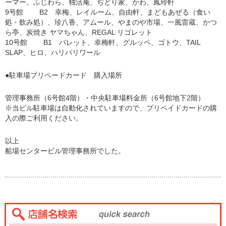
ーマー、ふじわら、独活庵、ぢどり家、かわ、鳳玲軒
9号館 B2 幸梅、レイルーム、自由軒、まどもあぜる（食い
処・飲み処）、珍八香、アムール、やまのや市場、一風雷蔵、かつ
ら亭、炭焼き ヤマちゃん、REGAL リゴレット
10号館 B1 パレット、幸梅軒、グルッペ、ゴトウ、TAIL
SLAP、ヒロ、ハリパリワール
●駐車場プリペードカード 購入場所
管理事務所（6号館4階）・中央駐車場料金所（6号館地下2階）
※当ビル駐車場は自動化されていますので、プリペイドカードの購
入の際ご利用ください。
以上
船場センタービル管理事務所でした。